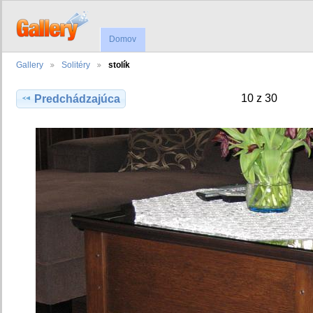
Domov
Gallery
Solitéry
stolík
10 z 30
Predchádzajúca